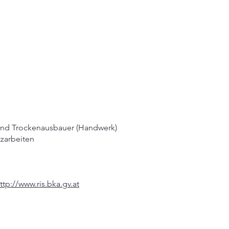
 und Trockenausbauer (Handwerk)
tzarbeiten
ttp://www.ris.bka.gv.at