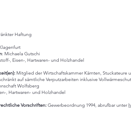
ränkter Haftung
Klagenfurt
n
: Michaela Gutschi
stoff-, Eisen-, Hartwaren- und Holzhandel
eit(en):
Mitglied der Wirtschaftskammer Kärnten, Stuckateure
hränkt auf sämtliche Verputzarbeiten inklusive Vollwärmeschu
nschaft Wolfsberg
sen-, Hartwaren- und Holzhandel
chtliche Vorschriften:
Gewerbeordnung 1994, abrufbar unter
h