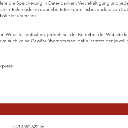
re die Speicherung in Datenbanken, Vervielfältigung und je
uch in Teilen oder in überarbeiteter Form, insbesondere von F
ite ist untersagt.
n Websites enthalten, jedoch hat der Betreiber der Website kei
alte auch keine Gewähr übernommen, dafür ist stets der jeweili
xpress
+43 4352 622 36