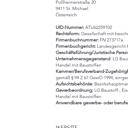
Pollheimerstraße 20
9411 St. Michael
Österreich
UID-Nummer:
ATU62259102
Rechtsform:
Gesellschaft mit besch
Firmenbuchnummer:
FN 273717a
Firmenbuchgericht:
Landesgericht 
Geschäftsführung/Juristische Perso
Unternehmensgegenstand
: LG Bau
Handel mit Baustoffen
Kammer/Berufsverband-Zugehörigk
gemäß § 94 Z 67 GewO 1994, eingesc
Aufsichtsbehörde:
Bezirkshauptman
Gewerbeordnung:
LG Baustoff-, Ei
Handel mit Baustoffen
Anwendbare gewerbe- oder berufsre
WEBSITE