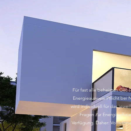
Für fast alle beheizten Gebä
Energieausweis-Pflicht bei 
wird individuell für das je
Fragen zur Energieeffiz
Verfügung. Daher: Vollwärme