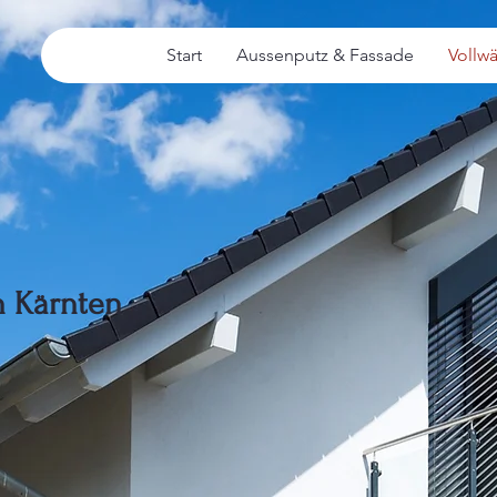
Start
Aussenputz & Fassade
Vollw
n Kärnten