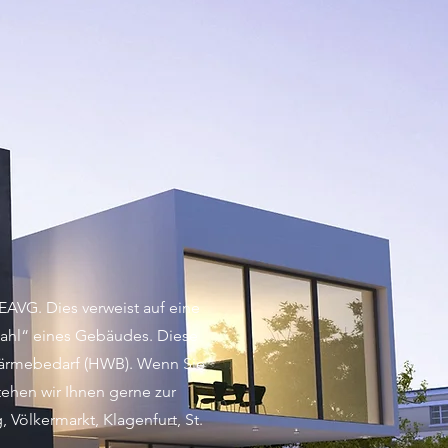
EAVG. Dies verweist auf eine
nzahl“ eines Gebäudes. Diese
zwärmebedarf (HWB). Wenn Sie
ehen wir Ihnen gerne zur
Völkermarkt, Klagenfurt, St.