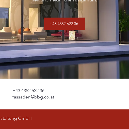
+43 4352 622 36
+43 4352 622 36
fassaden
@bbg.co.at
estaltung GmbH