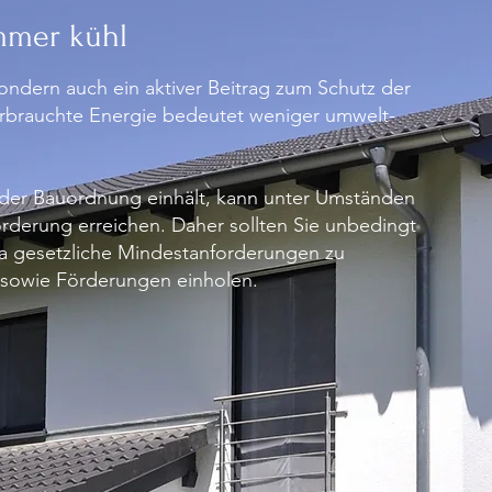
mmer kühl
sondern auch ein aktiver Beitrag zum Schutz der
rbrauchte Energie bedeutet weniger umwelt-
der Bauordnung einhält, kann unter Umständen
derung erreichen. Daher sollten Sie unbedingt
a gesetzliche Mindestanforderungen zu
sowie Förderungen einholen.