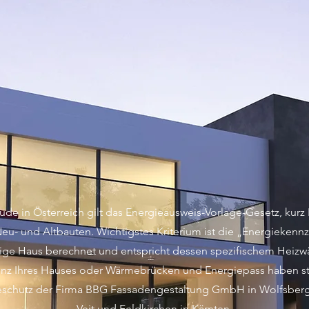
ude in Österreich gilt das Energieausweis-Vorlage-Gesetz, kurz 
Neu- und Altbauten. Wichtigstes Kriterium ist die „Energieken
weilige Haus berechnet und entspricht dessen spezifischem Hei
ienz Ihres Hauses oder Wärmebrücken und Energiepass haben st
schutz der Firma BBG Fassadengestaltung GmbH in Wolfsberg, 
Veit und Feldkirchen in Kärnten.