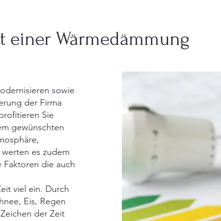
mit einer Wärmedämmung
odernisieren sowie
erung der Firma
ofitieren Sie
dem gewünschten
mosphäre,
d werten es zudem
e Faktoren die auch
it viel ein. Durch
hnee, Eis, Regen
 Zeichen der Zeit